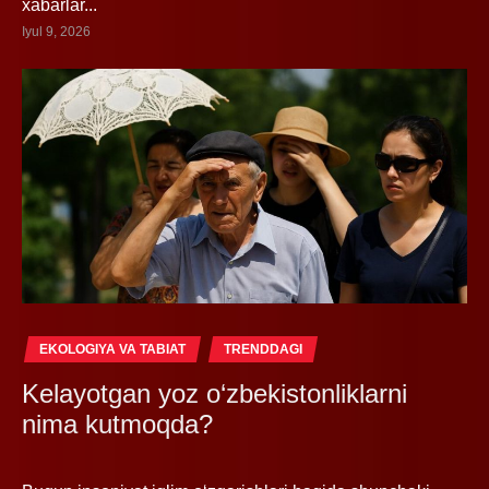
xabarlar...
Iyul 9, 2026
EKOLOGIYA VA TABIAT
TRENDDAGI
Kelayotgan yoz o‘zbekistonliklarni
nima kutmoqda?