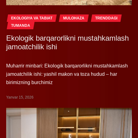
EKOLOGIYA VA TABIAT
MULOHAZA
TRENDDAGI
TUMANDA
Ekologik barqarorlikni mustahkamlash
jamoatchilik ishi
Muharrir minbari: Ekologik barqarorlikni mustahkamlash
jamoatchilik ishi: yashil makon va toza hudud – har
birimizning burchimiz
Yanvar 15, 2026