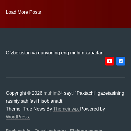
Load More Posts
MUHIM24
O`zbekiston va dunyoning eng muhim xabarlari
youtube
facebo
BU
XORIJ
Telegram
BU
QIZIQARLI
QIZIQA
Copyright © 2026
muhim24
sayti "Paxtachi" gazetasining
rasmiy sahifasi hisoblanadi.
Theme: True News By
Themeinwp.
Powered by
WordPress.