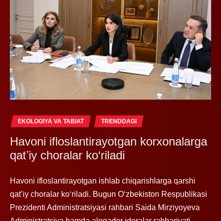
EKOLOGIYA VA TABIAT
TRENDDAGI
Havoni ifloslantirayotgan korxonalarga
qatʼiy choralar ko‘riladi
Havoni ifloslantirayotgan ishlab chiqarishlarga qarshi
qat’iy choralar ko‘riladi. Bugun O‘zbekiston Respublikasi
Prezidenti Administratsiyasi rahbari Saida Mirziyoyeva
Administratsiya hamda aloqador idoralar rahbariyati