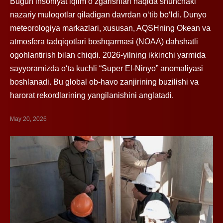
Bugun insoniyat iqlim oʻzgarishlari haqida shunchaki
nazariy muloqotlar qiladigan davrdan oʻtib boʻldi. Dunyo
meteorologiya markazlari, xususan, AQSHning Okean va
atmosfera tadqiqotlari boshqarmasi (NOAA) dahshatli
ogohlantirish bilan chiqdi. 2026-yilning ikkinchi yarmida
sayyoramizda oʻta kuchli “Super El-Ninyo” anomaliyasi
boshlanadi. Bu global ob-havo zanjirining buzilishi va
harorat rekordlarining yangilanishini anglatadi.
May 20, 2026