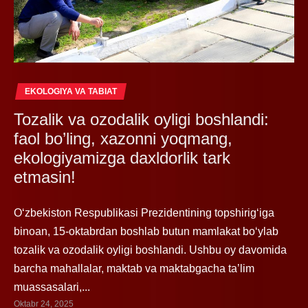
EKOLOGIYA VA TABIAT
Tozalik va ozodalik oyligi boshlandi:
faol bo’ling, xazonni yoqmang,
ekologiyamizga daxldorlik tark
etmasin!
O‘zbekiston Respublikasi Prezidentining topshirig‘iga
binoan, 15-oktabrdan boshlab butun mamlakat bo‘ylab
tozalik va ozodalik oyligi boshlandi. Ushbu oy davomida
barcha mahallalar, maktab va maktabgacha ta’lim
muassasalari,...
Oktabr 24, 2025