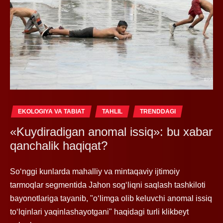
EKOLOGIYA VA TABIAT
TAHLIL
TRENDDAGI
«Kuydiradigan anomal issiq»: bu xabar
qanchalik haqiqat?
So‘nggi kunlarda mahalliy va mintaqaviy ijtimoiy
tarmoqlar segmentida Jahon sog‘liqni saqlash tashkiloti
bayonotlariga tayanib, "o‘limga olib keluvchi anomal issiq
to‘lqinlari yaqinlashayotgani" haqidagi turli klikbeyt