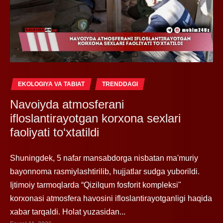
EKOLOGIYA VA TABIAT
TRENDDAGI
Navoiyda atmosferani
ifloslantirayotgan korxona sexlari
faoliyati to‘xtatildi
Shuningdek, 5 nafar mansabdorga nisbatan ma'muriy
bayonnoma rasmiylashtirilib, hujjatlar sudga yuborildi.
Ijtimoiy tarmoqlarda “Qizilqum fosforit kompleksi"
korxonasi atmosfera havosini ifloslantirayotganligi haqida
xabar tarqaldi. Holat yuzasidan...