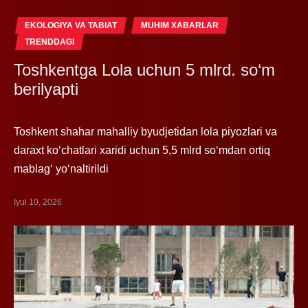
EKOLOGIYA VA TABIAT
MUHIM XABARLAR
TRENDDAGI
Toshkentga Lola uchun 5 mlrd. so‘m
berilyapti
Toshkent shahar mahalliy byudjetidan lola piyozlari va
daraxt ko‘chatlari xaridi uchun 5,5 mlrd so‘mdan ortiq
mablag‘ yo‘naltirildi
Iyul 10, 2026