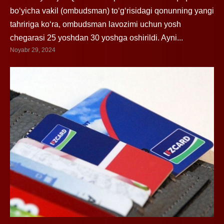
boʻyicha vakil (ombudsman) toʻgʻrisidagi qonunning yangi
tahririga koʻra, ombudsman lavozimi uchun yosh
chegarasi 25 yoshdan 30 yoshga oshirildi. Ayni...
Noyabr 29, 2024