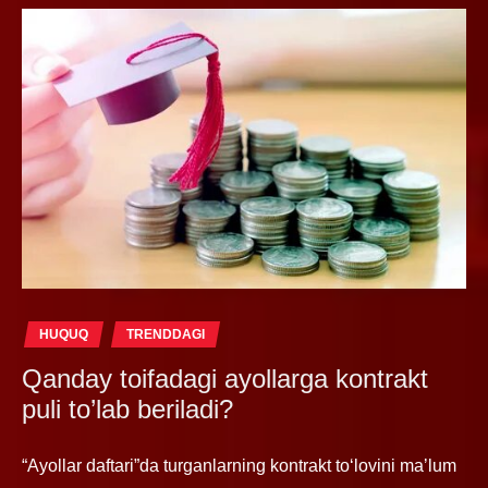
HUQUQ
TRENDDAGI
Qanday toifadagi ayollarga kontrakt
puli to’lab beriladi?
“Ayollar daftari”da turganlarning kontrakt toʻlovini maʼlum