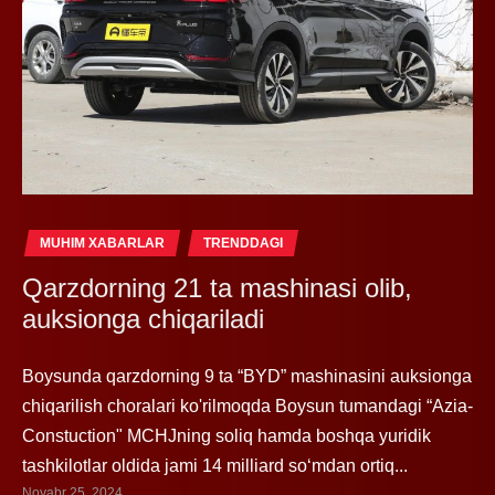
MUHIM XABARLAR
TRENDDAGI
Qarzdorning 21 ta mashinasi olib,
auksionga chiqariladi
Boysunda qarzdorning 9 ta “BYD” mashinasini auksionga
chiqarilish choralari ko'rilmoqda Boysun tumandagi “Azia-
Constuction" MCHJning soliq hamda boshqa yuridik
tashkilotlar oldida jami 14 milliard so‘mdan ortiq...
Noyabr 25, 2024