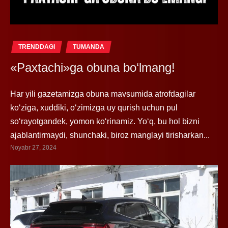
TRENDDAGI
TUMANDA
«Paxtachi»ga obuna bo‘lmang!
Har yili gazetamizga obuna mavsumida atrofdagilar
ko‘ziga, xuddiki, o‘zimizga uy qurish uchun pul
so‘rayotgandek, yomon ko‘rinamiz. Yo‘q, bu hol bizni
ajablantirmaydi, shunchaki, biroz manglayi tirisharkan...
Noyabr 27, 2024