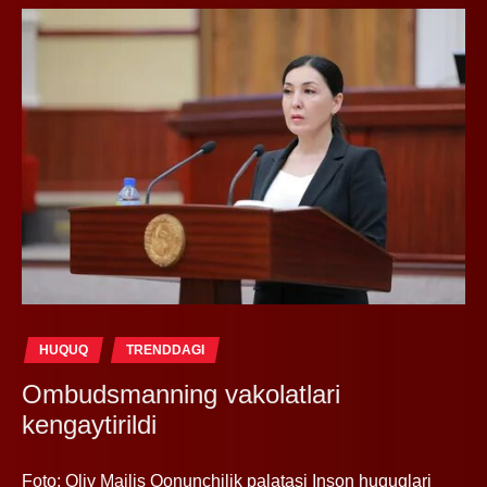
HUQUQ
TRENDDAGI
Ombudsmanning vakolatlari
kengaytirildi
Foto: Oliy Majlis Qonunchilik palatasi Inson huquqlari