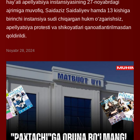
hayʼati apellyatsiya instansiyasining 27-noyabrdagi
ajrimiga muvofiq, Saidaziz Saidaliyev hamda 13 kishiga
birinchi instansiya sudi chiqargan hukm oʻzgarishsiz,
apellyatsiya protesti va shikoyatlari qanoatlantirilmasdan
qoldirildi.
Noyabr 28, 2024