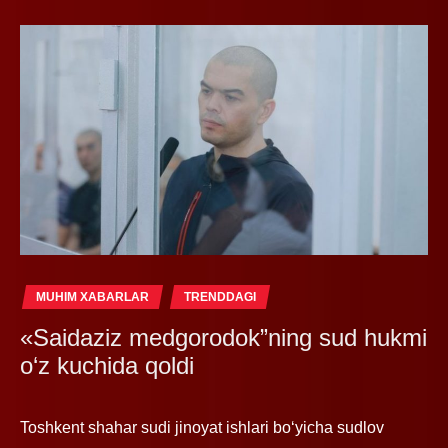
MUHIM XABARLAR
TRENDDAGI
«Saidaziz medgorodok”ning sud hukmi
o‘z kuchida qoldi
Toshkent shahar sudi jinoyat ishlari boʻyicha sudlov