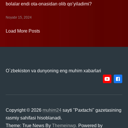
bolalar endi ota-onasidan olib qo’yiladimi?
Noyabr 15, 2024
Load More Posts
MUHIM24
O`zbekiston va dunyoning eng muhim xabarlari
youtube
facebo
BU
XORIJ
Telegram
BU
QIZIQARLI
QIZIQA
Copyright © 2026
muhim24
sayti "Paxtachi" gazetasining
rasmiy sahifasi hisoblanadi.
Theme: True News By
Themeinwp.
Powered by