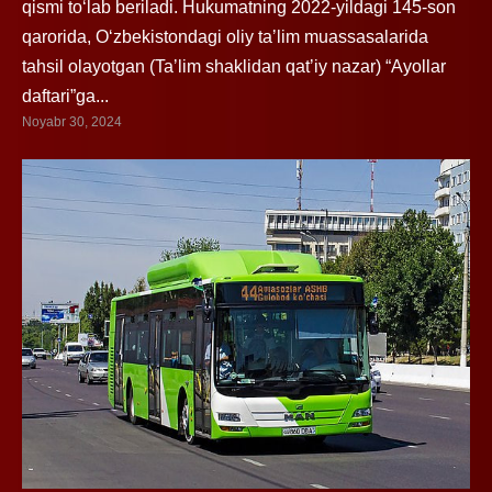
qismi toʻlab beriladi. Hukumatning 2022-yildagi 145-son
qarorida, Oʻzbekistondagi oliy taʼlim muassasalarida
tahsil olayotgan (Taʼlim shaklidan qatʼiy nazar) “Ayollar
daftari”ga...
Noyabr 30, 2024