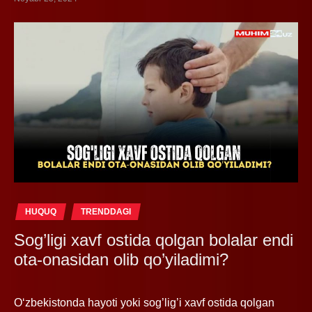
HUQUQ
TRENDDAGI
Sog’ligi xavf ostida qolgan bolalar endi
ota-onasidan olib qo’yiladimi?
O‘zbekistonda hayoti yoki sog’lig’i xavf ostida qolgan