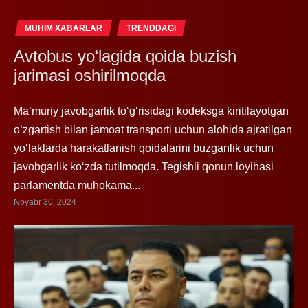
MUHIM XABARLAR
TRENDDAGI
Avtobus yo‘lagida qoida buzish
jarimasi oshirilmoqda
Ma’muriy javobgarlik to‘g‘risidagi kodeksga kiritilayotgan
o‘zgartish bilan jamoat transporti uchun alohida ajratilgan
yo‘laklarda harakatlanish qoidalarini buzganlik uchun
javobgarlik ko‘zda tutilmoqda. Tegishli qonun loyihasi
parlamentda muhokama...
Noyabr 30, 2024